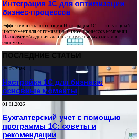
Интеграция 1С для оптимизации
бизнес-процессов
Эффективность интеграции Интеграция 1С — это мощный
инструмент для оптимизации бизнес-процессов компании.
Позволяет объединить данные из различных систем в
единую…
ПОСЛЕДНИЕ СТАТЬИ
25.03.2026
Настройка 1С для бизнеса:
основные моменты
01.01.2026
Бухгалтерский учет с помощью
программы 1С: советы и
рекомендации