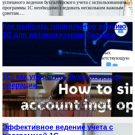
успешного ведения бухгалтерского учета с использованием
программы 1С необходимо следовать нескольким важным
советам.…
Как выбрать правильную версию
1С для автоматизации бизнеса
Выбор версии 1С При выборе версии 1С для автоматизации
бизнеса необходимо учитывать несколько ключевых
моментов. Лицензия: Подбирайте версию, соответствующую
потребностям…
1С: как упростить бухгалтерские
операции
Упрощение бухгалтерских операций в 1С Использование
программы 1С значительно облегчает работу бухгалтеров и
позволяет сократить время на выполнение рутиных операций.
…
Эффективное ведение учета с