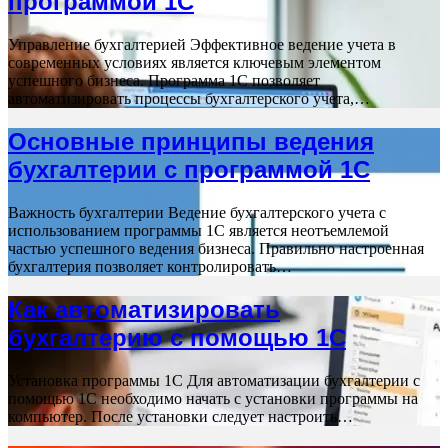
программой 1С
Управление бухгалтерией Эффективное ведение учета в
современных условиях является ключевым элементом
успешного бизнеса. Программа 1С позволяет
автоматизировать процессы бухгалтерского учета,…
Основные принципы ведения
бухгалтерии с программой 1С
Важность бухгалтерии Ведение бухгалтерского учета с
использованием программы 1С является неотъемлемой
частью успешного ведения бизнеса. Правильно настроенная
бухгалтерия позволяет контролировать…
Как автоматизировать
бухгалтерию с помощью 1С
Установка программы 1С Для автоматизации бухгалтерии с
помощью 1С необходимо начать с установки программы на
компьютер. После установки следует настроить…