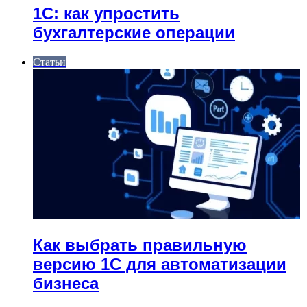
1С: как упростить
бухгалтерские операции
Статьи
Как выбрать правильную
версию 1С для автоматизации
бизнеса