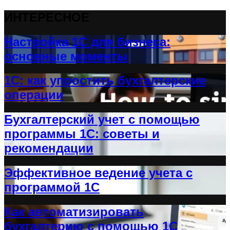
ИНТЕРЕСНОЕ
Настройка 1С для бизнеса:
основные моменты
1С: как упростить бухгалтерские
операции
Бухгалтерский учет с помощью
программы 1С: советы и
рекомендации
Эффективное ведение учета с
программой 1С
Как автоматизировать
бухгалтерию с помощью 1С