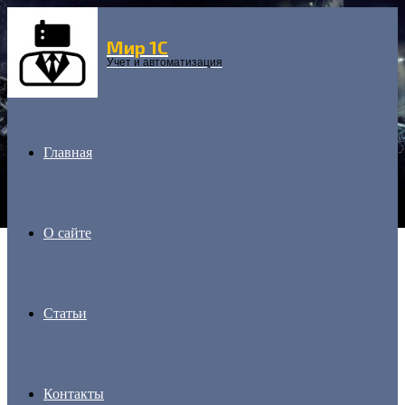
Мир 1С
Menu
Учет и автоматизация
Главная
О сайте
Статьи
Контакты