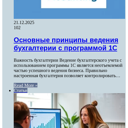
21.12.2025
102
Основные принципы ведения
бухгалтерии с программой 1С
Важность бухгалтерии Ведение бухгалтерского учета с
использованием программы 1С является неотъемлемой
частью успешного ведения бизнеса. Правильно
настроенная бухгалтерия позволяет контролировать…
Read More »
Статьи