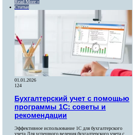
Read More »
Статьи
01.01.2026
124
Бухгалтерский учет с помощью
программы 1С: советы и
рекомендации
Эффективное использование 1С для бухгалтерского
учета Для успешного ведения бухгалтерского учета с