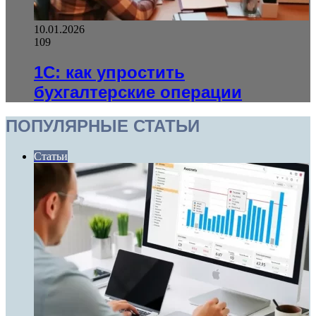
10.01.2026
109
1С: как упростить
бухгалтерские операции
ПОПУЛЯРНЫЕ СТАТЬИ
Статьи