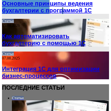
Основные принципы ведения
бухгалтерии с программой 1С
Статьи
15.04.2026
Как автоматизировать
бухгалтерию с помощью 1С
Статьи
07.08.2025
Интеграция 1С для оптимизации
бизнес-процессов
ПОСЛЕДНИЕ СТАТЬИ
Статьи