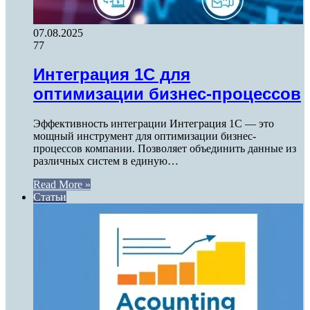
07.08.2025
77
Интеграция 1С для
оптимизации бизнес-процессов
Эффективность интеграции Интеграция 1С — это
мощный инструмент для оптимизации бизнес-
процессов компании. Позволяет объединить данные из
различных систем в единую…
Read More »
Статьи