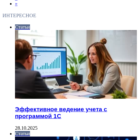
»
ИНТЕРЕСНОЕ
Статьи
Эффективное ведение учета с
программой 1С
28.10.2025
Статьи