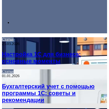
Search
Статьи
25.03.2026
for
Настройка 1С для бизнеса:
основные моменты
Статьи
01.01.2026
Бухгалтерский учет с помощью
программы 1С: советы и
рекомендации