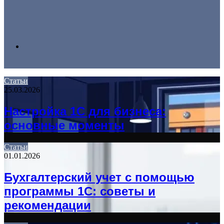
Search
Статьи
25.03.2026
for
Настройка 1С для бизнеса:
основные моменты
Статьи
01.01.2026
Бухгалтерский учет с помощью
программы 1С: советы и
рекомендации