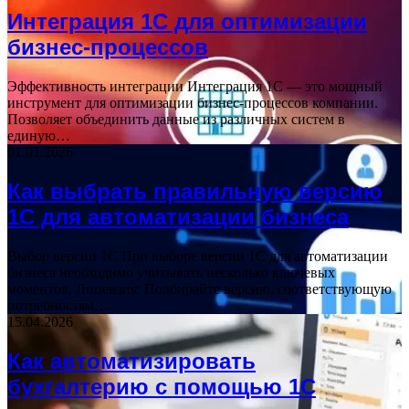
Интеграция 1С для оптимизации
бизнес-процессов
Эффективность интеграции Интеграция 1С — это мощный
инструмент для оптимизации бизнес-процессов компании.
Позволяет объединить данные из различных систем в
единую…
01.01.2026
Как выбрать правильную версию
1С для автоматизации бизнеса
Выбор версии 1С При выборе версии 1С для автоматизации
бизнеса необходимо учитывать несколько ключевых
моментов. Лицензия: Подбирайте версию, соответствующую
потребностям…
15.04.2026
Как автоматизировать
бухгалтерию с помощью 1С