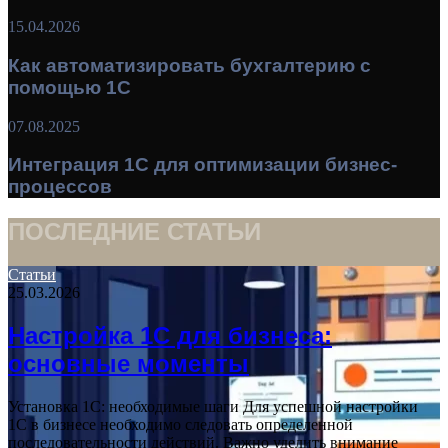
15.04.2026
Как автоматизировать бухгалтерию с
помощью 1С
07.08.2025
Интеграция 1С для оптимизации бизнес-
процессов
ПОСЛЕДНИЕ СТАТЬИ
Статьи
25.03.2026
Настройка 1С для бизнеса:
основные моменты
Установка 1С: необходимые шаги Для успешной настройки
1С в бизнесе необходимо следовать определенной
последовательности действий. Важно уделить внимание