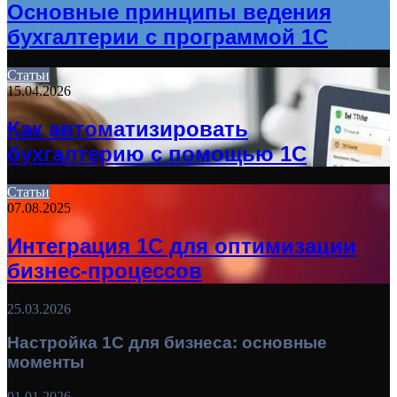
Основные принципы ведения
бухгалтерии с программой 1С
Статьи
15.04.2026
Как автоматизировать
бухгалтерию с помощью 1С
Статьи
07.08.2025
Интеграция 1С для оптимизации
бизнес-процессов
25.03.2026
Настройка 1С для бизнеса: основные
моменты
01.01.2026