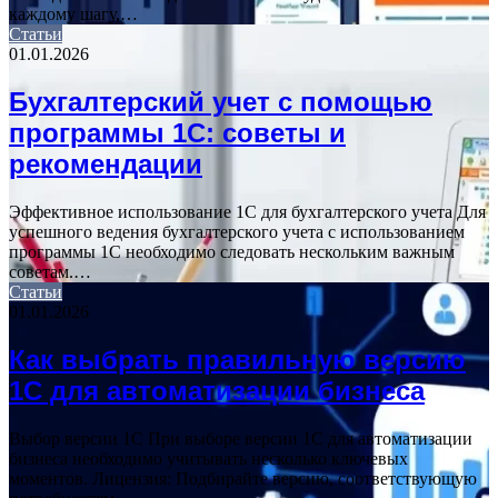
каждому шагу,…
Статьи
01.01.2026
Бухгалтерский учет с помощью
программы 1С: советы и
рекомендации
Эффективное использование 1С для бухгалтерского учета Для
успешного ведения бухгалтерского учета с использованием
программы 1С необходимо следовать нескольким важным
советам.…
Статьи
01.01.2026
Как выбрать правильную версию
1С для автоматизации бизнеса
Выбор версии 1С При выборе версии 1С для автоматизации
бизнеса необходимо учитывать несколько ключевых
моментов. Лицензия: Подбирайте версию, соответствующую