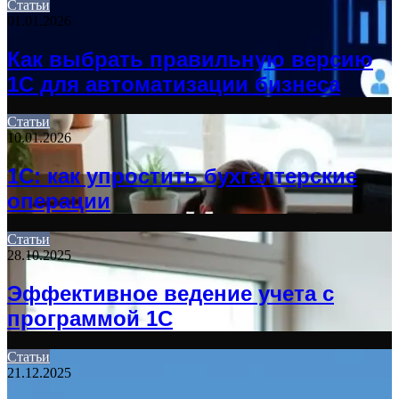
Статьи
01.01.2026
Как выбрать правильную версию
1С для автоматизации бизнеса
Статьи
10.01.2026
1С: как упростить бухгалтерские
операции
Статьи
28.10.2025
Эффективное ведение учета с
программой 1С
Статьи
21.12.2025